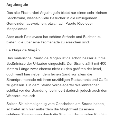
Arguineguín
Das alte Fischerdorf Arguineguín bietet nur einen sehr kleinen
Sandstrand, weshalb viele Besucher in die umliegenden
Gemeinden ausweichen, etwa nach Puerto Rico oder
Maspalomas.
Aber auch Patalavaca hat schöne Strände und Buchten zu
bieten, die über eine Promenade zu erreichen sind.
La Playa de Mogán
Das malerische Puerto de Mogán ist da schon besser auf die
Bedürfnisse der Urlauber eingestellt. Der Strand zählt mit 400
Metern Länge zwar ebenso nicht zu den größten der Insel,
doch weiß hier neben dem feinen Sand vor allem die
Strandpromenade mit ihren unzähligen Restaurants und Cafés
zu gefallen. Ein dem Strand vorgelagerter Wellenbrecher
schützt vor der Brandung, behindert dadurch jedoch auch den
Wasseraustausch.
Sollten Sie einmal genug vom Geschehen am Strand haben,
so bietet sich hier außerdem die Möglichkeit zu einem
schönen Spaziergang durch die Stadt mit ihren vielen Kanälen.