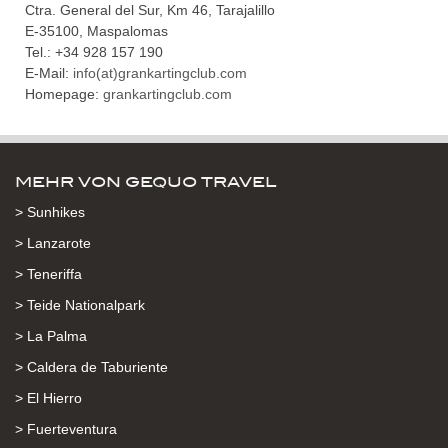
Ctra. General del Sur, Km 46, Tarajalillo
E-35100, Maspalomas
Tel.: +34 928 157 190
E-Mail:
info(at)grankartingclub.com
Homepage:
grankartingclub.com
MEHR VON GEQUO TRAVEL
> Sunhikes
> Lanzarote
> Teneriffa
> Teide Nationalpark
> La Palma
> Caldera de Taburiente
> El Hierro
> Fuerteventura