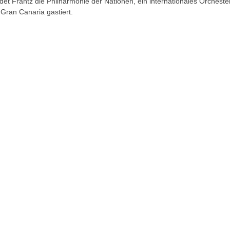
et Frantz die Philharmonie der Nationen, ein internationales Orchest
 Gran Canaria gastiert.