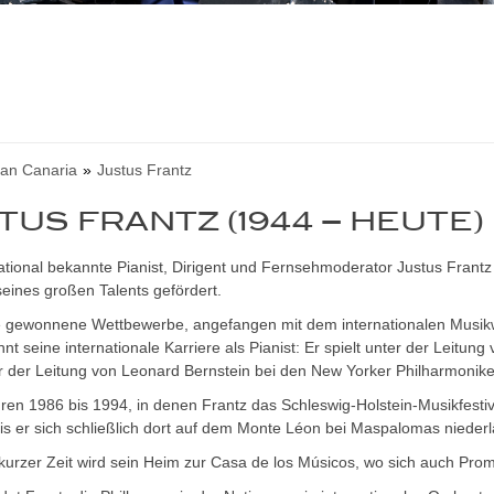
an Canaria
Justus Frantz
TUS FRANTZ (1944 – HEUTE)
ational bekannte Pianist, Dirigent und Fernsehmoderator Justus Frantz
eines großen Talents gefördert.
e gewonnene Wettbewerbe, angefangen mit dem internationalen Musikw
nt seine internationale Karriere als Pianist: Er spielt unter der Leitu
r der Leitung von Leonard Bernstein bei den New Yorker Philharmonike
ren 1986 bis 1994, in denen Frantz das Schleswig-Holstein-Musikfestiv
is er sich schließlich dort auf dem Monte Léon bei Maspalomas niederl
kurzer Zeit wird sein Heim zur Casa de los Músicos, wo sich auch Prom