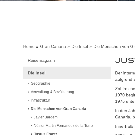
Home
Gran Canaria
Die Insel
Die Menschen von Gr
JUS
Reisemagazin
Die Insel
Der intern
aufgrund s
Geographie
Zahlreich
Verwaltung & Bevölkerung
1970 begin
Infrastruktur
1975 unte
Die Menschen von Gran Canaria
In den Jah
Canaria, b
Javier Bardem
Néstor Martín Fernández de la Torre
Innerhalb 
Justus Frantz