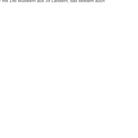
er mit 196 Musikern aus 39 Ländern, das seitdem auch