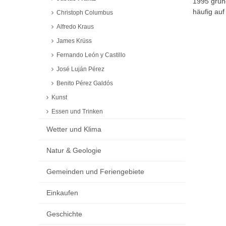
1995 gründ
häufig auf
Christoph Columbus
Alfredo Kraus
James Krüss
Fernando León y Castillo
José Luján Pérez
Benito Pérez Galdós
Kunst
Essen und Trinken
Wetter und Klima
Natur & Geologie
Gemeinden und Feriengebiete
Einkaufen
Geschichte