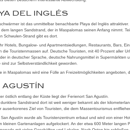
YA DEL INGLÉS
chwärmer ist das unmittelbar benachbarte Playa del Inglés attraktiver. 
it dem langen Sandstrand, der in Maspalomas seinen Anfang nimmt. Te
n Schwulen-Strand gibt es dort.
r Hotels, Bungalow- und Apartmentsiedlungen, Restaurants, Bars, Ein
 die Touristenmassen auf. Deutsche Touristen, mit 40 Prozent aller Url
lder in deutscher Sprache, deutsche Nahrungsmittel in Supermärkten 
e sind zur Selbstverständlichkeit geworden.
 in Maspalomas wird eine Fülle an Freizeitmöglichkeiten angeboten, d
 AGUSTÍN
er östlich entlang der Küste liegt der Ferienort San Agustín.
dunklere Sandstrand dort ist weit weniger bekannt als der kilometerl
er auserkorenes Ziel von Touristen, die dem Massentourismus entflieh
San Agustín wurde als Touristenzentrum erbaut und wird von einer Hote
n kleinen Gartenanlagen aufgelockert. An der etwa 600 Meter langen Pl
menade mit vielen Geschäften und Lokalen. Nach Osten hin schließen 