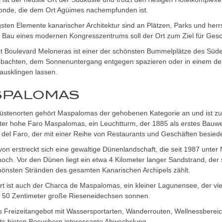
 Conde, die dem Ort Agüimes nachempfunden ist.
gsten Elemente kanarischer Architektur sind an Plätzen, Parks und her
 Bau eines modernen Kongresszentrums soll der Ort zum Ziel für Ges
t Boulevard Meloneras ist einer der schönsten Bummelplätze des Süden
obachten, dem Sonnenuntergang entgegen spazieren oder in einem de
ausklingen lassen.
SPALOMAS
üstenorten gehört Maspalomas der gehobenen Kategorie an und ist zud
er hohe Faro Maspalomas, ein Leuchtturm, der 1885 als erstes Bauwerk
del Faro, der mit einer Reihe von Restaurants und Geschäften besiedel
von erstreckt sich eine gewaltige Dünenlandschaft, die seit 1987 unte
och. Vor den Dünen liegt ein etwa 4 Kilometer langer Sandstrand, der 
hönsten Stränden des gesamten Kanarischen Archipels zählt.
t ist auch der Charca de Maspalomas, ein kleiner Lagunensee, der vi
zu 50 Zentimeter große Rieseneidechsen sonnen.
s Freizeitangebot mit Wassersportarten, Wanderrouten, Wellnessbereic
ts bieten Besuchern interessante Abwechslung.