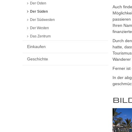
Der Osten
Auch finde
Der Süden
Möglichkei
passieren 
Der Südwesten
Ihren Name
Der Westen
finanzierte
Das Zentrum
Durch den
Einkaufen
hatte, da
Tourismus
Geschichte
Wanderer 
Ferner ist
In der abg
geschmückt
BIL