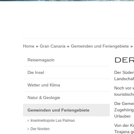
Home
Gran Canaria
Gemeinden und Feriengebiete
DER
Reisemagazin
Die Insel
Der Süden
Landschaft
Wetter und Klima
Noch vor 
touristisc
Natur & Geologie
Die Gemei
Zugehörige
Gemeinden und Feriengebiete
Urlauber.
Inselmetropole Las Palmas
Von der Kü
Der Norden
Tirajana g