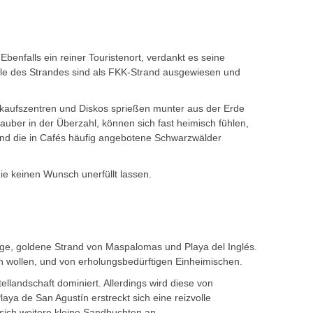
Ebenfalls ein reiner Touristenort, verdankt es seine
ile des Strandes sind als FKK-Strand ausgewiesen und
kaufszentren und Diskos sprießen munter aus der Erde
auber in der Überzahl, können sich fast heimisch fühlen,
und die in Cafés häufig angebotene Schwarzwälder
ie keinen Wunsch unerfüllt lassen.
ange, goldene Strand von Maspalomas und Playa del Inglés.
en wollen, und von erholungsbedürftigen Einheimischen.
llandschaft dominiert. Allerdings wird diese von
aya de San Agustín erstreckt sich eine reizvolle
sich weitere kleine Sandbuchten an.