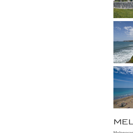
ME
Meloneras 