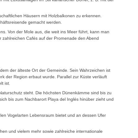
rschaftlichen Häusern mit Holzbalkonen zu erkennen.
chäftsreisende gemacht werden.
s. Von der Mole aus, die weit ins Meer führt, kann man
r zahlreichen Cafés auf der Promenade den Abend
em der älteste Ort der Gemeinde. Sein Wahrzeichen ist
 der Region erbaut wurde. Parallel zur Küste verläuft
t ist.
r Naturschutz steht. Die höchsten Dünenkämme sind bis zu
sich bis zum Nachbarort Playa del Inglés hinüber zieht und
elen Vogelarten Lebensraum bietet und an dessen Ufer
hen und vielem mehr sowie zahlreiche internationale