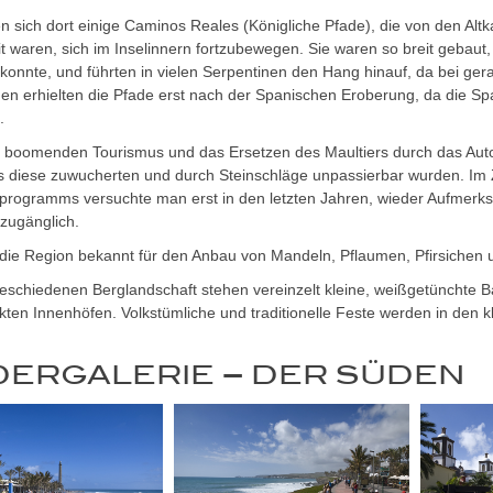
n sich dort einige Caminos Reales (Königliche Pfade), die von den Altk
t waren, sich im Inselinnern fortzubewegen. Sie waren so breit gebaut,
konnte, und führten in vielen Serpentinen den Hang hinauf, da bei ger
n erhielten die Pfade erst nach der Spanischen Eroberung, da die Sp
.
 boomenden Tourismus und das Ersetzen des Maultiers durch das Auto
ss diese zuwucherten und durch Steinschläge unpassierbar wurden. Im 
programms versuchte man erst in den letzten Jahren, wieder Aufmerksa
zugänglich.
 die Region bekannt für den Anbau von Mandeln, Pflaumen, Pfirsichen 
eschiedenen Berglandschaft stehen vereinzelt kleine, weißgetünchte 
en Innenhöfen. Volkstümliche und traditionelle Feste werden in den kle
DERGALERIE – DER SÜDEN