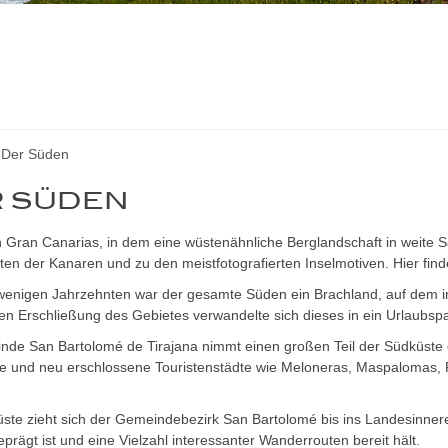
Der Süden
 SÜDEN
 Gran Canarias, in dem eine wüstenähnliche Berglandschaft in weite S
en der Kanaren und zu den meistfotografierten Inselmotiven. Hier fin
wenigen Jahrzehnten war der gesamte Süden ein Brachland, auf dem i
hen Erschließung des Gebietes verwandelte sich dieses in ein Urlaubsp
nde San Bartolomé de Tirajana nimmt einen großen Teil der Südküste e
 und neu erschlossene Touristenstädte wie Meloneras, Maspalomas, Pla
ste zieht sich der Gemeindebezirk San Bartolomé bis ins Landesinner
eprägt ist und eine Vielzahl interessanter Wanderrouten bereit hält.