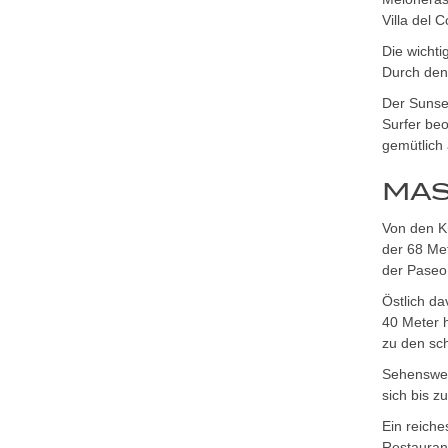
Villa del
Die wichti
Durch den
Der Sunse
Surfer be
gemütlich 
MA
Von den K
der 68 Met
der Paseo 
Östlich da
40 Meter h
zu den sc
Sehenswer
sich bis 
Ein reiche
Restauran