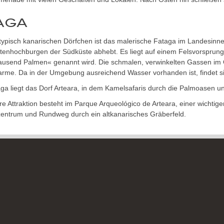
AGA
 typisch kanarischen Dörfchen ist das malerische Fataga im Landesinn
stenhochburgen der Südküste abhebt. Es liegt auf einem Felsvorsprung
Tausend Palmen« genannt wird. Die schmalen, verwinkelten Gassen im 
arme. Da in der Umgebung ausreichend Wasser vorhanden ist, findet si
ga liegt das Dorf Arteara, in dem Kamelsafaris durch die Palmoasen 
re Attraktion besteht im Parque Arqueológico de Arteara, einer wichtig
entrum und Rundweg durch ein altkanarisches Gräberfeld.