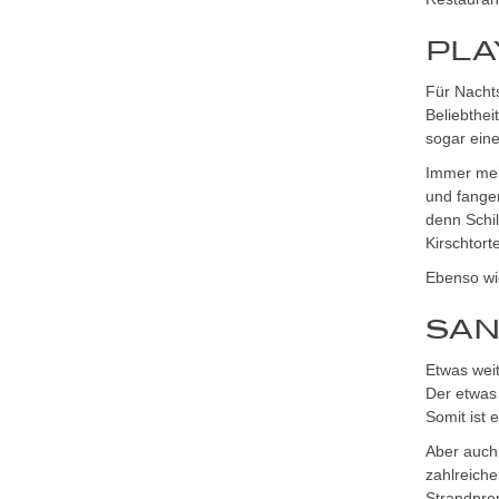
PLA
Für Nachts
Beliebthe
sogar eine
Immer meh
und fangen
denn Schi
Kirschtort
Ebenso wie
SAN
Etwas weit
Der etwas 
Somit ist 
Aber auch 
zahlreiche
Strandpro