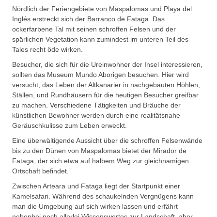
Nördlich der Feriengebiete von Maspalomas und Playa del
Inglés erstreckt sich der Barranco de Fataga. Das
ockerfarbene Tal mit seinen schroffen Felsen und der
spärlichen Vegetation kann zumindest im unteren Teil des
Tales recht öde wirken.
Besucher, die sich für die Ureinwohner der Insel interessieren,
sollten das Museum Mundo Aborigen besuchen. Hier wird
versucht, das Leben der Altkanarier in nachgebauten Höhlen,
Ställen, und Rundhäusern für die heutigen Besucher greifbar
zu machen. Verschiedene Tätigkeiten und Bräuche der
künstlichen Bewohner werden durch eine realitätsnahe
Geräuschkulisse zum Leben erweckt.
Eine überwältigende Aussicht über die schroffen Felsenwände
bis zu den Dünen von Maspalomas bietet der Mirador de
Fataga, der sich etwa auf halbem Weg zur gleichnamigen
Ortschaft befindet.
Zwischen Arteara und Fataga liegt der Startpunkt einer
Kamelsafari. Während des schaukelnden Vergnügens kann
man die Umgebung auf sich wirken lassen und erfährt
nebenbei noch allerlei Wissenswertes zur Landschaft, aber