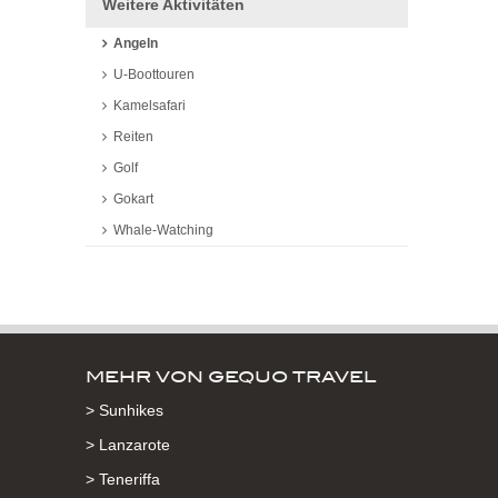
Weitere Aktivitäten
Angeln
U-Boottouren
Kamelsafari
Reiten
Golf
Gokart
Whale-Watching
MEHR VON GEQUO TRAVEL
> Sunhikes
> Lanzarote
> Teneriffa