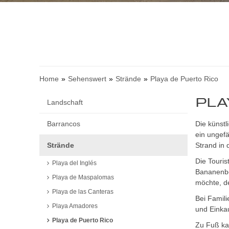
Home
Sehenswert
Strände
Playa de Puerto Rico
PLA
Landschaft
Barrancos
Die künstl
ein ungefä
Strände
Strand in 
Die Touris
Playa del Inglés
Bananenbo
Playa de Maspalomas
möchte, d
Playa de las Canteras
Bei Famili
Playa Amadores
und Einka
Playa de Puerto Rico
Zu Fuß kan