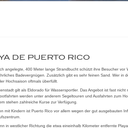
YA DE PUERTO RICO
ich angelegte, 400 Meter lange Strandbucht schützt ihre Besucher vor
hrliches Badevergnügen. Zusätzlich gibt es sehr feinen Sand. Wer in der
der Hochsaison oftmals überfüllt.
tenstadt gilt als Eldorado für Wassersportler. Das Angebot ist fast ni
otfahrten werden unter anderem Segeltouren und Ausfahrten zum Hoc
em stehen zahlreiche Kurse zur Verfügung.
en mit Kindern ist Puerto Rico vor allem wegen der gut ausgebauten In
ufszentrum.
n in westlicher Richtung die etwa eineinhalb Kilometer entfernte Play